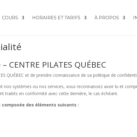
COURS
HORAIRES ET TARIFS
À PROPOS
I
ialité
lité – CENTRE PILATES QUÉBEC
TES QUÉBEC et de prendre connaissance de sa politique de confidentiali
sant nos systèmes ou nos services, vous reconnaissez avoir lu et compr
 traités en conformité avec cette dernière, le cas échéant.
st composée des éléments suivants :