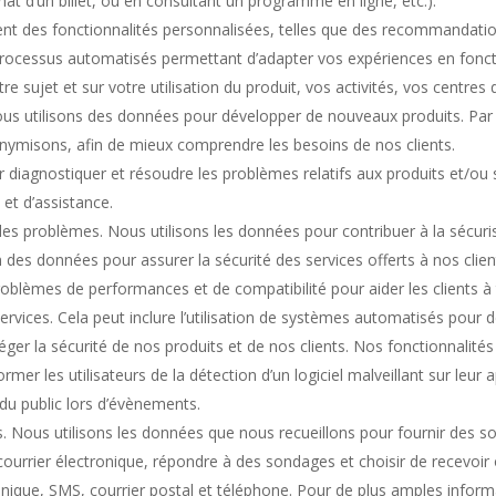
at d’un billet, ou en consultant un programme en ligne, etc.).
nt des fonctionnalités personnalisées, telles que des recommandatio
es processus automatisés permettant d’adapter vos expériences en fo
ujet et sur votre utilisation du produit, vos activités, vos centres d’i
us utilisons des données pour développer de nouveaux produits. Par
misons, afin de mieux comprendre les besoins de nos clients.
r diagnostiquer et résoudre les problèmes relatifs aux produits et/ou 
 et d’assistance.
n des problèmes. Nous utilisons les données pour contribuer à la sécur
on des données pour assurer la sécurité des services offerts à nos cli
roblèmes de performances et de compatibilité pour aider les clients à ti
ervices. Cela peut inclure l’utilisation de systèmes automatisés pour 
éger la sécurité de nos produits et de nos clients. Nos fonctionnalit
rmer les utilisateurs de la détection d’un logiciel malveillant sur leur 
 du public lors d’évènements.
 Nous utilisons les données que nous recueillons pour fournir des 
urrier électronique, répondre à des sondages et choisir de recevo
que, SMS, courrier postal et téléphone. Pour de plus amples inform