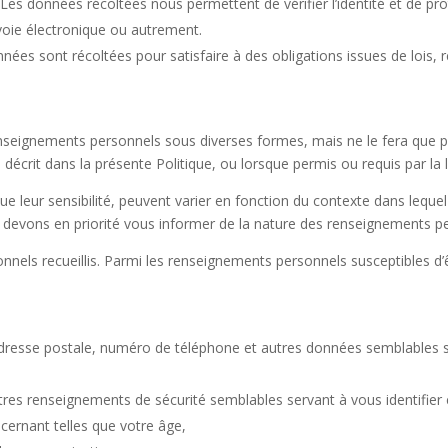
. Les données récoltées nous permettent de vérifier l’identité et de pr
oie électronique ou autrement.
nnées sont récoltées pour satisfaire à des obligations issues de lois, 
eignements personnels sous diverses formes, mais ne le fera que pa
écrit dans la présente Politique, ou lorsque permis ou requis par la l
ue leur sensibilité, peuvent varier en fonction du contexte dans lequel
vons en priorité vous informer de la nature des renseignements per
ls recueillis. Parmi les renseignements personnels susceptibles d’êtr
 adresse postale, numéro de téléphone et autres données semblables
res renseignements de sécurité semblables servant à vous identifier
rnant telles que votre âge,