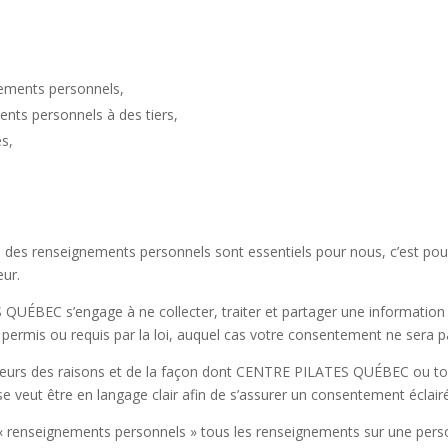
nements personnels,
nts personnels à des tiers,
es,
:
ion des renseignements personnels sont essentiels pour nous, c’est po
eur.
QUÉBEC s’engage à ne collecter, traiter et partager une information p
t permis ou requis par la loi, auquel cas votre consentement ne sera p
lisateurs des raisons et de la façon dont CENTRE PILATES QUÉBEC ou t
se veut être en langage clair afin de s’assurer un consentement éclairé
 « renseignements personnels » tous les renseignements sur une person