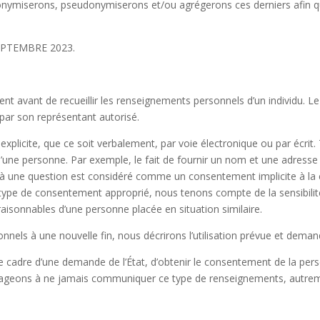
ymiserons, pseudonymiserons et/ou agrégerons ces derniers afin qu’i
 SEPTEMBRE 2023.
 avant de recueillir les renseignements personnels d’un individu. Le 
par son représentant autorisé.
explicite, que ce soit verbalement, par voie électronique ou par écrit
 d’une personne. Par exemple, le fait de fournir un nom et une adress
 une question est considéré comme un consentement implicite à la c
type de consentement approprié, nous tenons compte de la sensibili
s raisonnables d’une personne placée en situation similaire.
onnels à une nouvelle fin, nous décrirons l’utilisation prévue et de
e cadre d’une demande de l’État, d’obtenir le consentement de la pers
geons à ne jamais communiquer ce type de renseignements, autremen