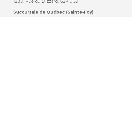
1280, Rue du Blizzard, G2K 0G9
Succursale de Québec (Sainte-Foy)
3190 Boulevard Neilson, G1W 2V9
Succursale de Lévis
14 Rte du Président-Kennedy, G6V 6C2
Pour information:
info@centrepilatesquebec.com
418 780-2332
Infolettre